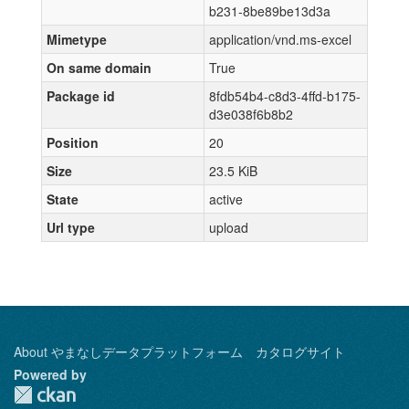
b231-8be89be13d3a
Mimetype
application/vnd.ms-excel
On same domain
True
Package id
8fdb54b4-c8d3-4ffd-b175-
d3e038f6b8b2
Position
20
Size
23.5 KiB
State
active
Url type
upload
About やまなしデータプラットフォーム カタログサイト
Powered by