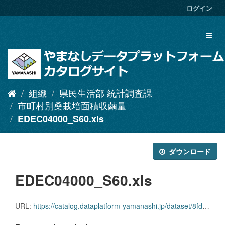
ス
ログイン
キ
ッ
Toggl
プ
naviga
し
て
内
容
へ
組織
県民生活部 統計調査課
市町村別桑栽培面積収繭量
EDEC04000_S60.xls
ダウンロード
EDEC04000_S60.xls
URL:
https://catalog.dataplatform-yamanashi.jp/dataset/8fdb54b4-c8d3-4ffd-b175-d3e038f6b8b2/resource/8098f1b8-39e3-48cb-b231-8be89be13d3a/download/edec04000_s60.xls