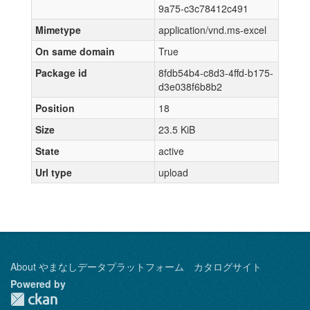
9a75-c3c78412c491
Mimetype
application/vnd.ms-excel
On same domain
True
Package id
8fdb54b4-c8d3-4ffd-b175-
d3e038f6b8b2
Position
18
Size
23.5 KiB
State
active
Url type
upload
About やまなしデータプラットフォーム カタログサイト
Powered by