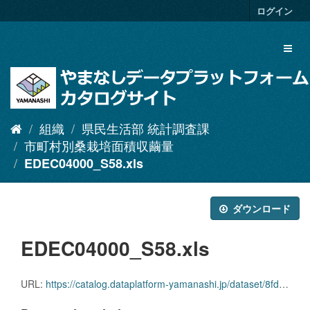
ス
ログイン
キ
ッ
Toggl
プ
naviga
し
て
内
容
へ
組織
県民生活部 統計調査課
市町村別桑栽培面積収繭量
EDEC04000_S58.xls
ダウンロード
EDEC04000_S58.xls
URL:
https://catalog.dataplatform-yamanashi.jp/dataset/8fdb54b4-c8d3-4ffd-b175-d3e038f6b8b2/resource/58a4d616-6e19-43b9-9a75-c3c78412c491/download/edec04000_s58.xls