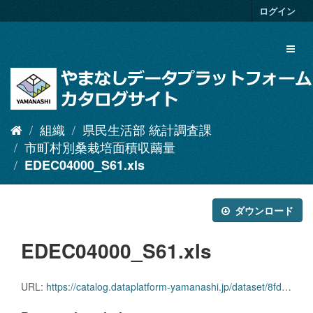
ス
ログイン
キ
ッ
Toggl
プ
naviga
し
て
内
容
へ
組織
県民生活部 統計調査課
市町村別桑栽培面積収繭量
EDEC04000_S61.xls
ダウンロード
EDEC04000_S61.xls
URL:
https://catalog.dataplatform-yamanashi.jp/dataset/8fdb54b4-c8d3-4ffd-b175-d3e038f6b8b2/resource/1edee0dd-6be0-431e-9529-faf8ede3d8cb/download/edec04000_s61.xls