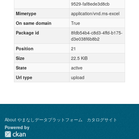
9529-faf8ede3d8cb
Mimetype
application/vnd.ms-excel
On same domain
True
Package id
8fdb54b4-c8d3-4ffd-b175-
d3e038f6b8b2
Position
21
Size
22.5 KiB
State
active
Url type
upload
About やまなしデータプラットフォーム カタログサイト
Powered by