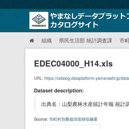
ス
キ
ッ
プ
し
て
内
組織
県民生活部 統計調査課
市
容
へ
EDEC04000_H14.xls
URL:
https://catalog.dataplatform-yamanashi.jp/da
Dataset description:
出典名：山梨農林水産統計年報 統計
Source:
市町村別桑栽培面積収繭量