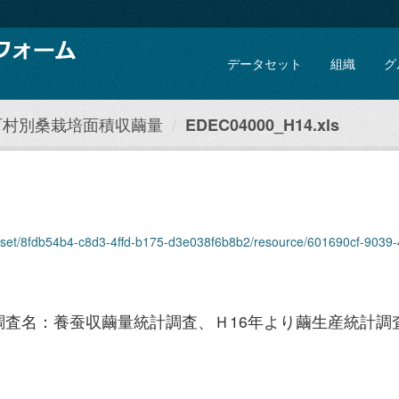
データセット
組織
グ
町村別桑栽培面積収繭量
EDEC04000_H14.xls
taset/8fdb54b4-c8d3-4ffd-b175-d3e038f6b8b2/resource/601690cf-9039-4
調査名：養蚕収繭量統計調査、Ｈ16年より繭生産統計調