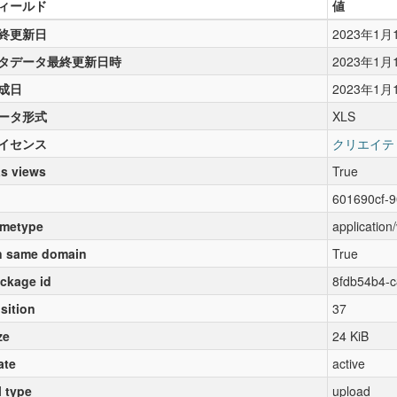
ィールド
値
終更新日
2023年1月
タデータ最終更新日時
2023年1月
成日
2023年1月
ータ形式
XLS
イセンス
クリエイテ
s views
True
601690cf-
metype
application
 same domain
True
ckage id
8fdb54b4-c
sition
37
ze
24 KiB
ate
active
l type
upload