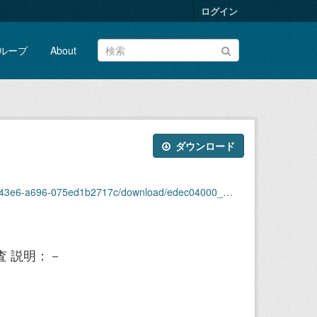
ログイン
ループ
About
ダウンロード
3e6-a696-075ed1b2717c/download/edec04000_h14.xls
査 説明：－