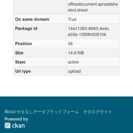
officedocument.spreadshe
etml.sheet
On same domain
True
Package id
14a11383-6b83-4e4c-
a03a-13f580205106
Position
36
Size
14.9 KiB
State
active
Url type
upload
About やまなしデータプラットフォーム カタログサイト
Powered by