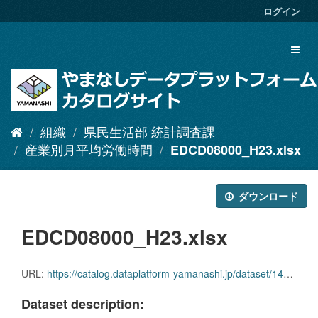
ス
ログイン
キ
ッ
Toggl
プ
naviga
し
て
内
容
へ
組織
県民生活部 統計調査課
産業別月平均労働時間
EDCD08000_H23.xlsx
ダウンロード
EDCD08000_H23.xlsx
URL:
https://catalog.dataplatform-yamanashi.jp/dataset/14a11383-6b83-4e4c-a03a-13f580205106/resource/aafb8442-5e6b-4979-8aa8-6ac16e7157d7/download/edcd08000_h23.xlsx
Dataset description: