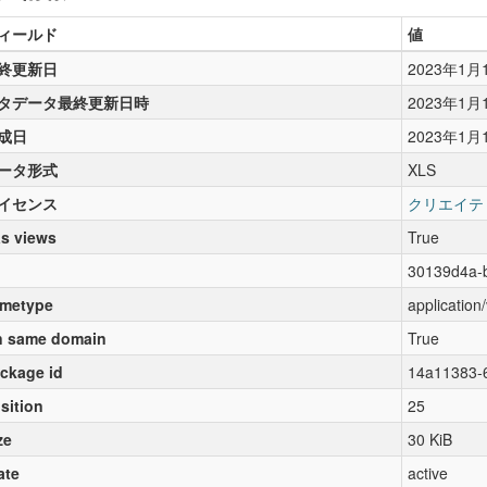
ィールド
値
終更新日
2023年1月
タデータ最終更新日時
2023年1月
成日
2023年1月
ータ形式
XLS
イセンス
クリエイテ
s views
True
30139d4a-
metype
application
 same domain
True
ckage id
14a11383-
sition
25
ze
30 KiB
ate
active