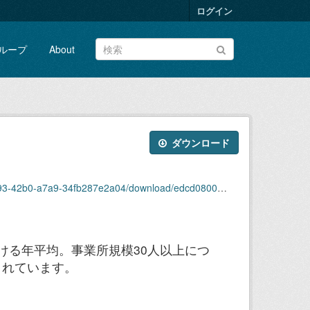
ログイン
ループ
About
ダウンロード
2b0-a7a9-34fb287e2a04/download/edcd08000_h12.xls
ける年平均。事業所規模30人以上につ
されています。