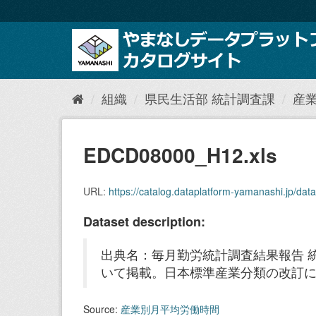
ス
キ
ッ
プ
し
て
内
組織
県民生活部 統計調査課
産
容
へ
EDCD08000_H12.xls
URL:
https://catalog.dataplatform-yamanashi.jp/da
Dataset description:
出典名：毎月勤労統計調査結果報告 
いて掲載。日本標準産業分類の改訂
Source:
産業別月平均労働時間