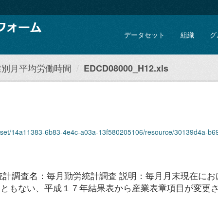
データセット
組織
グ
業別月平均労働時間
EDCD08000_H12.xls
taset/14a11383-6b83-4e4c-a03a-13f580205106/resource/30139d4a-b693-4
統計調査名：毎月勤労統計調査 説明：毎月月末現在にお
にともない、平成１７年結果表から産業表章項目が変更