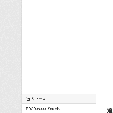
リソース
EDCD08000_S50.xls
追