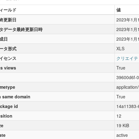
ィールド
値
終更新日
2023年1月
タデータ最終更新日時
2023年1月
成日
2023年1月
ータ形式
XLS
イセンス
クリエイテ
s views
True
39600d6f-
metype
application
 same domain
True
ckage id
14a11383-
sition
12
ze
19 KiB
ate
active