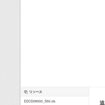
リソース
EDCD08000_S50.xls
追