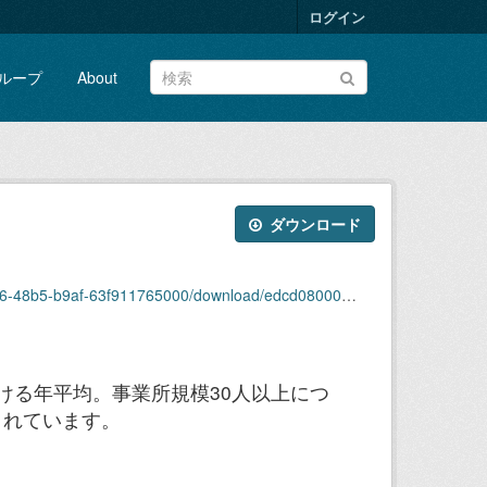
ログイン
ループ
About
ダウンロード
8b5-b9af-63f911765000/download/edcd08000_s62.xls
ける年平均。事業所規模30人以上につ
されています。