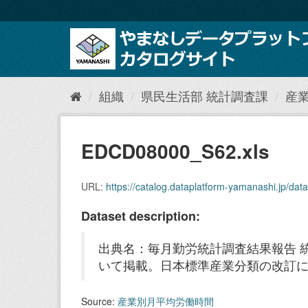
ス
キ
ッ
プ
し
て
内
組織
県民生活部 統計調査課
産
容
へ
EDCD08000_S62.xls
URL:
https://catalog.dataplatform-yamanashi.jp/da
Dataset description:
出典名：毎月勤労統計調査結果報告 
いて掲載。日本標準産業分類の改訂
Source:
産業別月平均労働時間