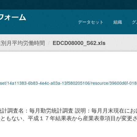
データセット
組織
グ
業別月平均労働時間
EDCD08000_S62.xls
taset/14a11383-6b83-4e4c-a03a-13f580205106/resource/39600d6f-0186-4
統計調査名：毎月勤労統計調査 説明：毎月月末現在にお
にともない、平成１７年結果表から産業表章項目が変更