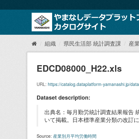
ス
キ
ッ
プ
し
て
内
組織
県民生活部 統計調査課
産
容
へ
EDCD08000_H22.xls
URL:
https://catalog.dataplatform-yamanashi.jp/da
Dataset description:
出典名：毎月勤労統計調査結果報告 
いて掲載。日本標準産業分類の改訂
Source:
産業別月平均労働時間