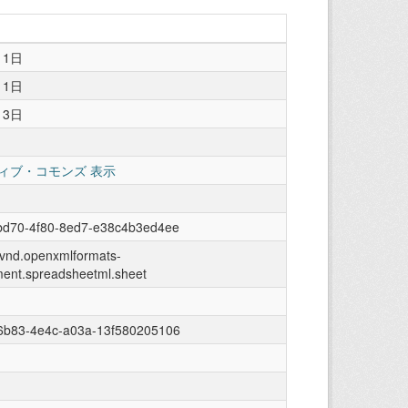
月1日
月1日
13日
ィブ・コモンズ 表示
bd70-4f80-8ed7-e38c4b3ed4ee
n/vnd.openxmlformats-
ment.spreadsheetml.sheet
6b83-4e4c-a03a-13f580205106