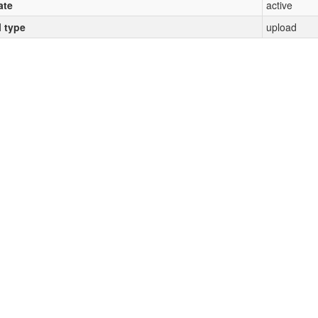
ate
active
l type
upload