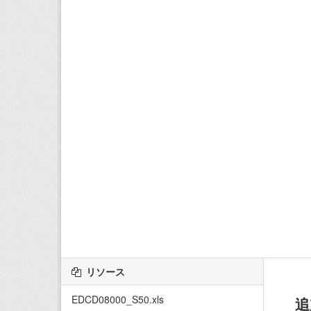
リソース
EDCD08000_S50.xls
追