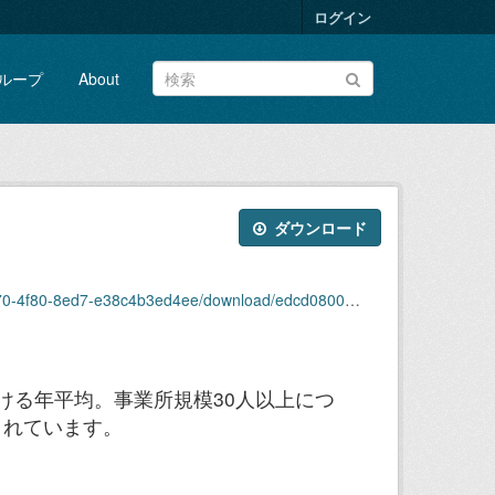
ログイン
ループ
About
ダウンロード
80-8ed7-e38c4b3ed4ee/download/edcd08000_h22.xlsx
ける年平均。事業所規模30人以上につ
されています。