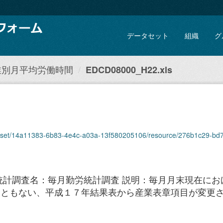
データセット
組織
グ
業別月平均労働時間
EDCD08000_H22.xls
taset/14a11383-6b83-4e4c-a03a-13f580205106/resource/276b1c29-bd70-4f
統計調査名：毎月勤労統計調査 説明：毎月月末現在にお
にともない、平成１７年結果表から産業表章項目が変更