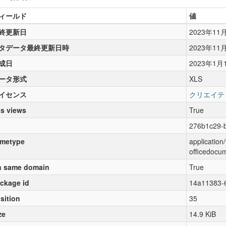
ィールド
値
終更新日
2023年11
タデータ最終更新日時
2023年11
成日
2023年1月
ータ形式
XLS
イセンス
クリエイテ
s views
True
276b1c29-
metype
applicatio
officedocu
 same domain
True
ckage id
14a11383-
sition
35
ze
14.9 KiB