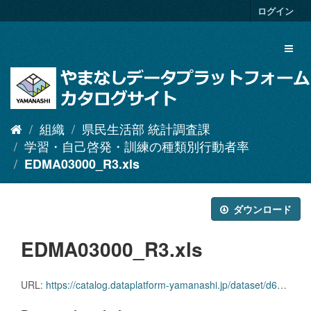
ス
ログイン
キ
ッ
Toggl
プ
naviga
し
て
内
容
へ
組織
県民生活部 統計調査課
学習・自己啓発・訓練の種類別行動者率
EDMA03000_R3.xls
ダウンロード
EDMA03000_R3.xls
URL:
https://catalog.dataplatform-yamanashi.jp/dataset/d65cc869-70c5-4b02-97f1-298e2854b3f2/resource/7952d9c6-8043-4add-b579-4892a0af8f7e/download/edma03000_r3.xls