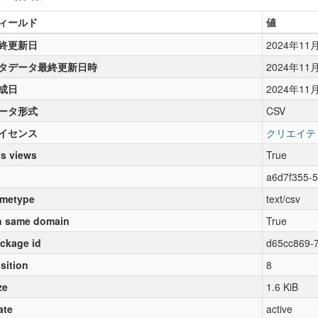
ィールド
値
終更新日
2024年11
タデータ最終更新日時
2024年11
成日
2024年11
ータ形式
CSV
イセンス
クリエイテ
s views
True
a6d7f355-
metype
text/csv
 same domain
True
ckage id
d65cc869-
sition
8
ze
1.6 KiB
ate
active