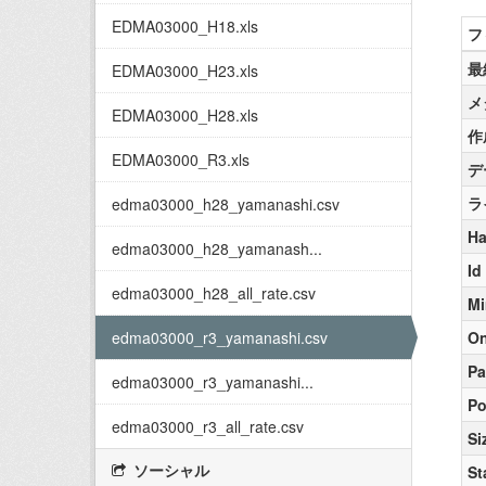
EDMA03000_H18.xls
フ
最
EDMA03000_H23.xls
メ
EDMA03000_H28.xls
作
EDMA03000_R3.xls
デ
ラ
edma03000_h28_yamanashi.csv
Ha
edma03000_h28_yamanash...
Id
edma03000_h28_all_rate.csv
Mi
edma03000_r3_yamanashi.csv
On
Pa
edma03000_r3_yamanashi...
Po
edma03000_r3_all_rate.csv
Si
ソーシャル
St