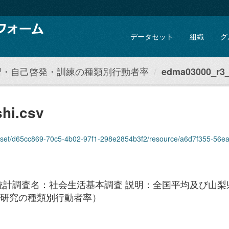
データセット
組織
グ
習・自己啓発・訓練の種類別行動者率
edma03000_r3_
hi.csv
set/d65cc869-70c5-4b02-97f1-298e2854b3f2/resource/a6d7f355-56ea-4374-91e
統計調査名：社会生活基本調査 説明：全国平均及び山
習・研究の種類別行動者率）