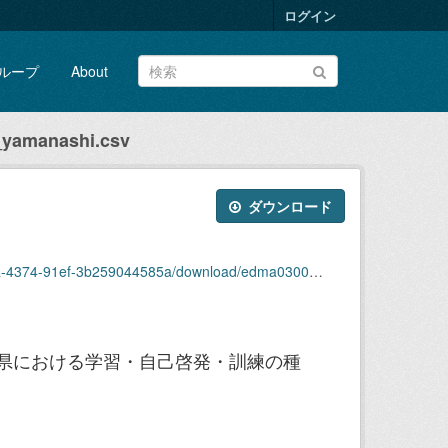
ログイン
ループ
About
yamanashi.csv
ダウンロード
f-3b259044585a/download/edma03000_r3_yamanashi.csv
梨県における学習・自己啓発・訓練の種