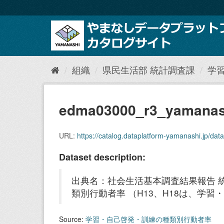
ス
キ
ッ
プ
し
て
内
組織
県民生活部 統計調査課
学
容
へ
edma03000_r3_yamanas
URL:
https://catalog.dataplatform-yamanashi.jp/data
Dataset description:
出典名：社会生活基本調査結果報告 
類別行動者率 （H13、H18は、学
Source:
学習・自己啓発・訓練の種類別行動者率