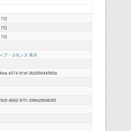
月7日
月7日
月7日
ィブ・コモンズ 表示
56ea-4374-91ef-3b259044585a
70c5-4b02-97f1-298e2854b3f2