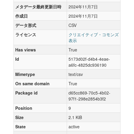
メタデータ最終更新日時
2024年11月7日
作成日
2024年11月7日
データ形式
CSV
ライセンス
クリエイティブ・コモンズ
表示
Has views
True
Id
5173d02f-d4b4-4eae-
a6fc-4825dc936190
Mimetype
text/csv
On same domain
True
Package id
d65cc869-70c5-4b02-
97f1-298e2854b3f2
Position
9
Size
2.1 KiB
State
active