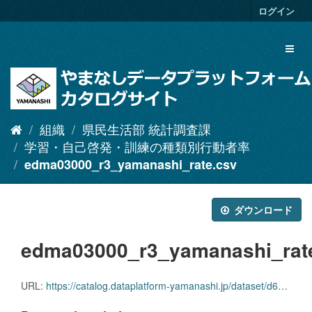
ス
ログイン
キ
ッ
Toggl
プ
naviga
し
て
内
容
へ
組織
県民生活部 統計調査課
学習・自己啓発・訓練の種類別行動者率
edma03000_r3_yamanashi_rate.csv
ダウンロード
edma03000_r3_yamanashi_rat
URL:
https://catalog.dataplatform-yamanashi.jp/dataset/d65cc869-70c5-4b02-97f1-298e2854b3f2/resource/5173d02f-d4b4-4eae-a6fc-4825dc936190/download/edma03000_r3_yamanashi_rate.csv