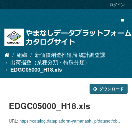
ス
ログイン
キ
ッ
Toggl
プ
naviga
し
て
内
容
へ
組織
新価値創造推進局 統計調査課
出荷指数（業種分類・特殊分類）
EDGC05000_H18.xls
ダウンロード
EDGC05000_H18.xls
URL:
https://catalog.dataplatform-yamanashi.jp/dataset/eb5b8c5c-ca93-4a44-89a3-06fc63c643af/resource/fdae2471-6831-4a85-8031-2f8ce08dc499/download/edgc05000_h18.xls