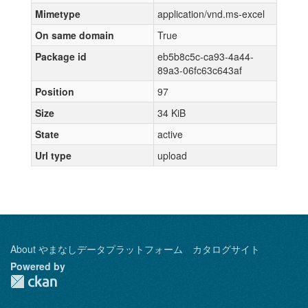
Mimetype
application/vnd.ms-excel
On same domain
True
Package id
eb5b8c5c-ca93-4a44-
89a3-06fc63c643af
Position
97
Size
34 KiB
State
active
Url type
upload
About やまなしデータプラットフォーム カタログサイト
Powered by