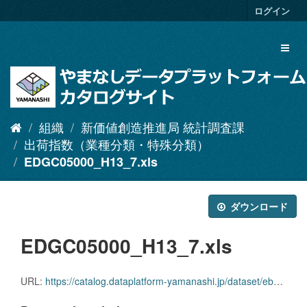
ス
ログイン
キ
ッ
Toggl
プ
naviga
し
て
内
容
へ
組織
新価値創造推進局 統計調査課
出荷指数（業種分類・特殊分類）
EDGC05000_H13_7.xls
ダウンロード
EDGC05000_H13_7.xls
URL:
https://catalog.dataplatform-yamanashi.jp/dataset/eb5b8c5c-ca93-4a44-89a3-06fc63c643af/resource/f56b9a90-193e-4509-bfb6-c58f4cf60de2/download/edgc05000_h13_7.xls