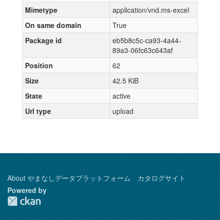
Mimetype
application/vnd.ms-excel
On same domain
True
Package id
eb5b8c5c-ca93-4a44-
89a3-06fc63c643af
Position
62
Size
42.5 KiB
State
active
Url type
upload
About やまなしデータプラットフォーム カタログサイト
Powered by