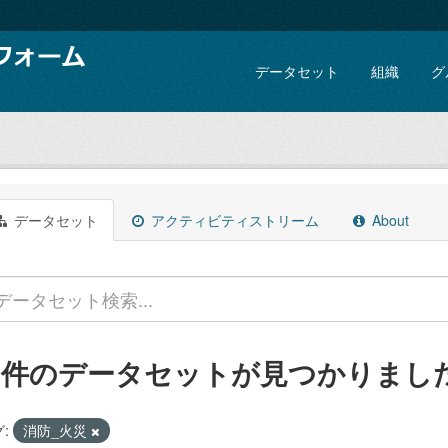
データセット
組織
グ
データセット
アクティビティストリーム
About
1 件のデータセットが見つかりまし
:
消防_火災