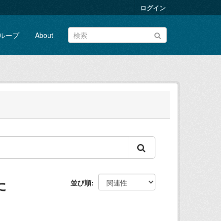
ログイン
ループ
About
た
並び順