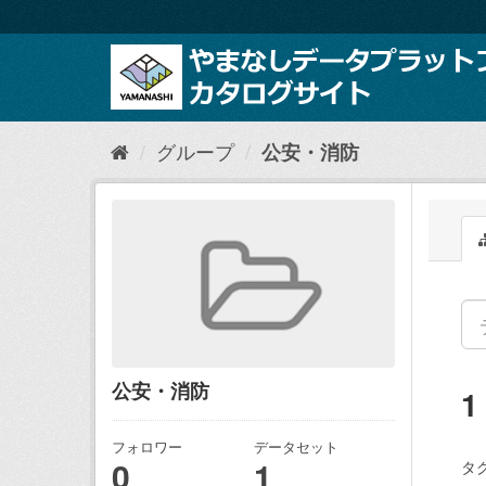
ス
キ
ッ
プ
し
て
内
グループ
公安・消防
容
へ
公安・消防
フォロワー
データセット
0
1
タグ