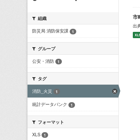
市
組織
出
防災局 消防保安課
1
XL
グループ
公安・消防
1
タグ
消防_火災
1
統計データバンク
1
フォーマット
XLS
1