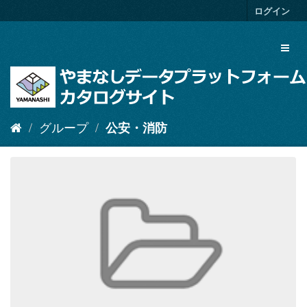
ス
ログイン
キ
ッ
Toggl
プ
naviga
し
て
内
容
へ
グループ
公安・消防