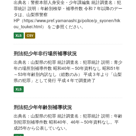
出典名：警察本部人身安全・少年課編集 統計調査名：犯
罪統計 説明：年齢別検挙・補導件数 令和７年以降のデー
タは、山梨県警察
HP（https://www.pref.yamanashi.jp/police/p_syonen/hik
ou_toukei.html） をご参照ください。
XLS
CSV
刑法犯少年非行場所補導状況
出典名：山梨県の犯罪 統計調査名：犯罪統計 説明：青少
年の場所別補導件数 昭和40年～50年資料なし 昭和51年
～53年年齢別内訳なし（総数のみ） 平成３年より「山梨
県の犯罪」として発行 平成４年で調査終了
XLS
刑法犯少年年齢別補導状況
出典名：山梨県の犯罪 統計調査名：犯罪統計 説明：年齢
別犯罪別補導件数 昭和40年、46年～50年資料なし。平
成25年から公表していない。