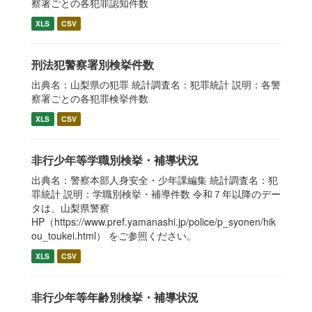
察署ごとの各犯罪認知件数
XLS
CSV
刑法犯警察署別検挙件数
出典名：山梨県の犯罪 統計調査名：犯罪統計 説明：各警
察署ごとの各犯罪検挙件数
XLS
CSV
非行少年等学職別検挙・補導状況
出典名：警察本部人身安全・少年課編集 統計調査名：犯
罪統計 説明：学職別検挙・補導件数 令和７年以降のデー
タは、山梨県警察
HP（https://www.pref.yamanashi.jp/police/p_syonen/hik
ou_toukei.html） をご参照ください。
XLS
CSV
非行少年等年齢別検挙・補導状況