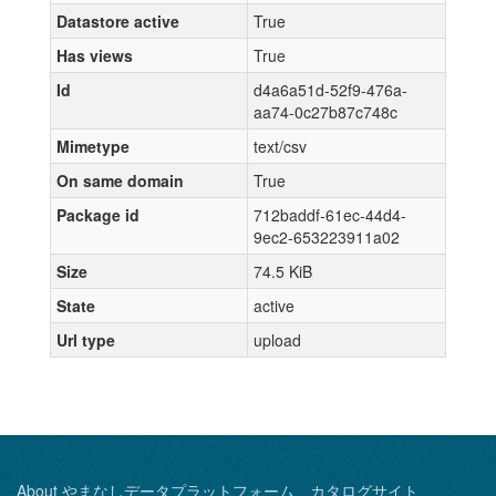
Datastore active
True
Has views
True
Id
d4a6a51d-52f9-476a-
aa74-0c27b87c748c
Mimetype
text/csv
On same domain
True
Package id
712baddf-61ec-44d4-
9ec2-653223911a02
Size
74.5 KiB
State
active
Url type
upload
About やまなしデータプラットフォーム カタログサイト