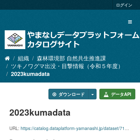
ス
ログイン
キ
ッ
Toggl
プ
naviga
し
て
内
容
へ
組織
森林環境部 自然共生推進課
ツキノワグマ出没・目撃情報（令和５年度）
2023kumadata
ダウンロード
データAPI
2023kumadata
URL:
https://catalog.dataplatform-yamanashi.jp/dataset/712baddf-61ec-44d4-9ec2-653223911a02/resource/d4a6a51d-52f9-476a-aa74-0c27b87c748c/download/2023kumadata.csv