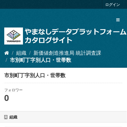
ス
ログイン
キ
ッ
Toggl
プ
naviga
し
て
内
容
へ
組織
新価値創造推進局 統計調査課
市別町丁字別人口・世帯数
市別町丁字別人口・世帯数
フォロワー
0
組織