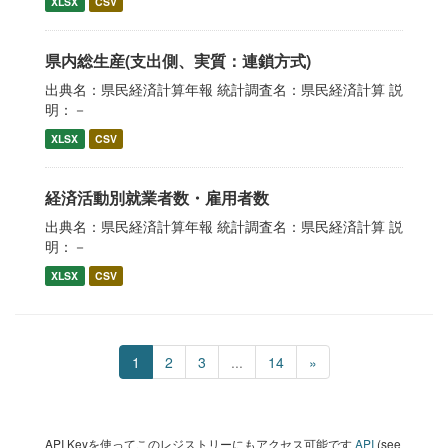
XLSX
CSV
県内総生産(支出側、実質：連鎖方式)
出典名：県民経済計算年報 統計調査名：県民経済計算 説
明：－
XLSX
CSV
経済活動別就業者数・雇用者数
出典名：県民経済計算年報 統計調査名：県民経済計算 説
明：－
XLSX
CSV
1
2
3
...
14
»
API Keyを使ってこのレジストリーにもアクセス可能です
API
(see