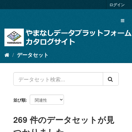
ス
ログイン
キ
ッ
Toggl
プ
naviga
し
て
内
容
へ
データセット
並び順
269 件のデータセットが見
つかりました