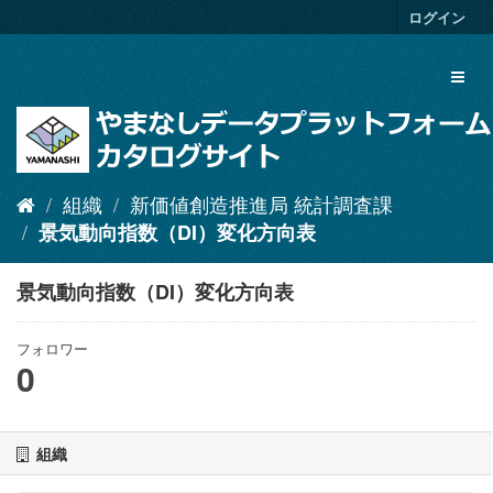
ス
ログイン
キ
ッ
Toggl
プ
naviga
し
て
内
容
へ
組織
新価値創造推進局 統計調査課
景気動向指数（DI）変化方向表
景気動向指数（DI）変化方向表
フォロワー
0
組織