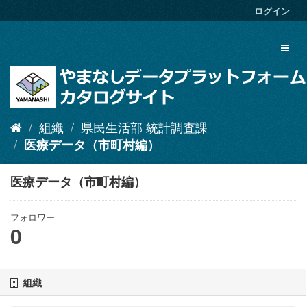
ス
ログイン
キ
ッ
Toggl
プ
naviga
し
て
内
容
へ
組織
県民生活部 統計調査課
医療データ（市町村編）
医療データ（市町村編）
フォロワー
0
組織