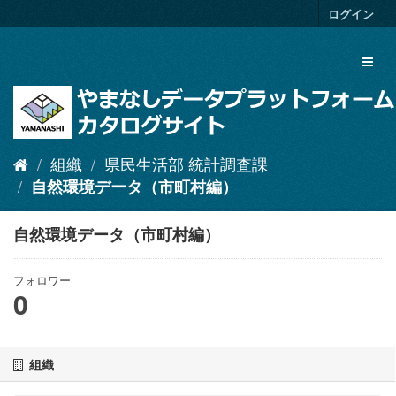
ス
ログイン
キ
ッ
Toggl
プ
naviga
し
て
内
容
へ
組織
県民生活部 統計調査課
自然環境データ（市町村編）
自然環境データ（市町村編）
フォロワー
0
組織