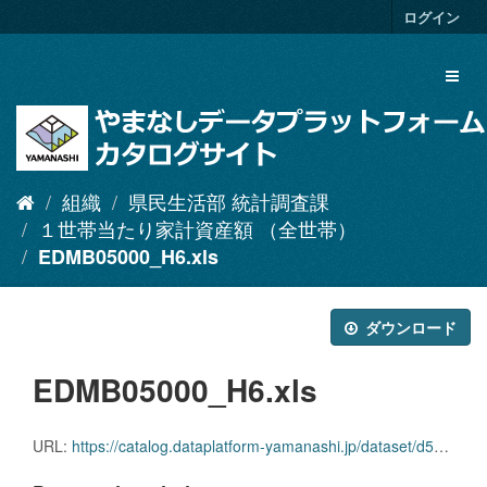
ス
ログイン
キ
ッ
Toggl
プ
naviga
し
て
内
容
へ
組織
県民生活部 統計調査課
１世帯当たり家計資産額 （全世帯）
EDMB05000_H6.xls
ダウンロード
EDMB05000_H6.xls
URL:
https://catalog.dataplatform-yamanashi.jp/dataset/d55cbbbb-a5d9-46fd-8676-9995e47ab39b/resource/b69ac4b8-e0f2-4d7f-a478-8057dd8de47e/download/edmb05000_h6.xls