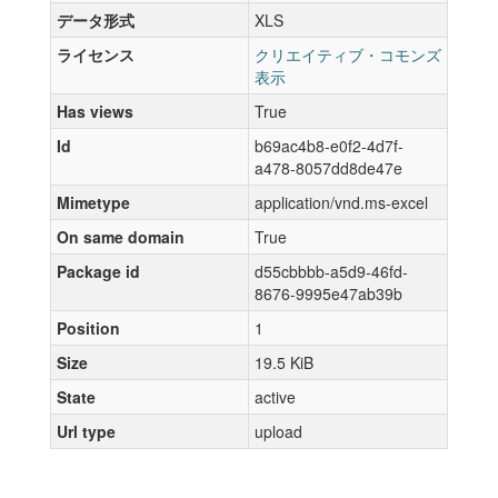
データ形式
XLS
ライセンス
クリエイティブ・コモンズ
表示
Has views
True
Id
b69ac4b8-e0f2-4d7f-
a478-8057dd8de47e
Mimetype
application/vnd.ms-excel
On same domain
True
Package id
d55cbbbb-a5d9-46fd-
8676-9995e47ab39b
Position
1
Size
19.5 KiB
State
active
Url type
upload