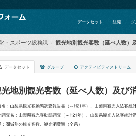
データセット
組織
グ
文化・スポーツ総務課
観光地別観光客数（延べ人数）
データセット
グループ
アクティビティストリーム
観光地別観光客数（延べ人数）及び
典名：山梨県観光客動態調査報告書（～H21年）、山梨県観光入込客統計
計調査名：山梨県観光客動態調査（～H21年）、山梨県観光入込客統計調
明：圏域別の観光客数、観光消費額（全県）