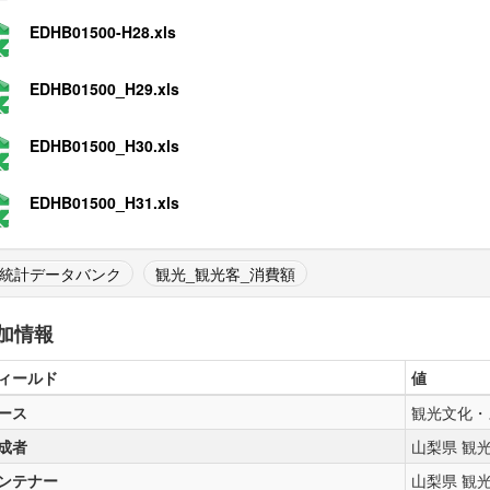
EDHB01500-H28.xls
EDHB01500_H29.xls
EDHB01500_H30.xls
EDHB01500_H31.xls
統計データバンク
観光_観光客_消費額
加情報
ィールド
値
ース
観光文化・
成者
山梨県 観
ンテナー
山梨県 観