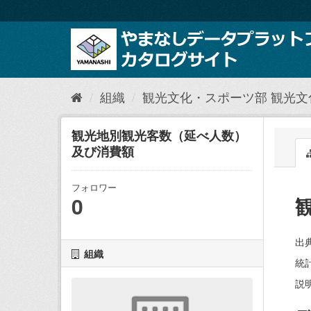
ス
キ
ッ
プ
し
て
内
組織
観光文化・スポーツ部 観光
容
へ
観光地別観光客数（延べ人数）
及び消費額
フォロワー
0
出
組織
統
説