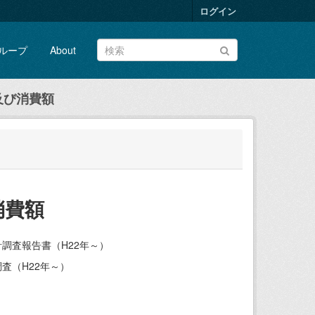
ログイン
ループ
About
及び消費額
消費額
調査報告書（H22年～）
査（H22年～）