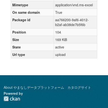
Mimetype
application/vnd.ms-excel
On same domain
True
Package id
aa766200-9af6-4012-
b2af-ab38de7b5f6b
Position
104
Size
169 KiB
State
active
Url type
upload
About やまなしデータプラットフォーム カタログサイト
Powered by