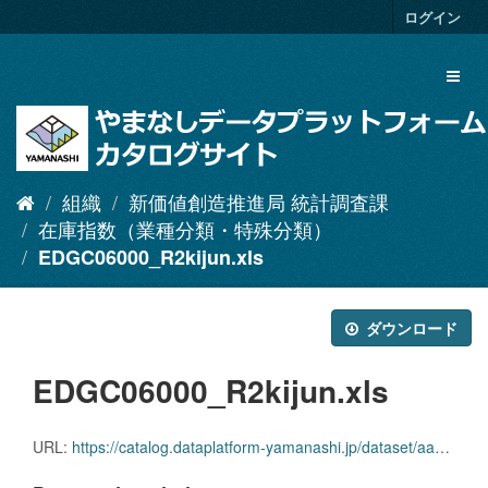
ス
ログイン
キ
ッ
Toggl
プ
naviga
し
て
内
容
へ
組織
新価値創造推進局 統計調査課
在庫指数（業種分類・特殊分類）
EDGC06000_R2kijun.xls
ダウンロード
EDGC06000_R2kijun.xls
URL:
https://catalog.dataplatform-yamanashi.jp/dataset/aa766200-9af6-4012-b2af-ab38de7b5f6b/resource/88ca4c6c-ead1-4cc2-acbb-f5167db6399d/download/edgc06000_r2kijun.xls