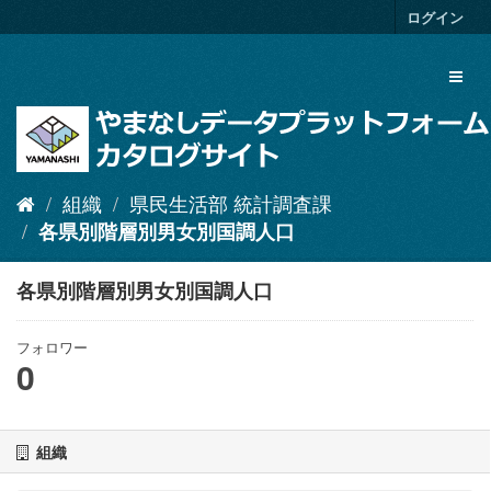
ス
ログイン
キ
ッ
Toggl
プ
naviga
し
て
内
容
へ
組織
県民生活部 統計調査課
各県別階層別男女別国調人口
各県別階層別男女別国調人口
フォロワー
0
組織