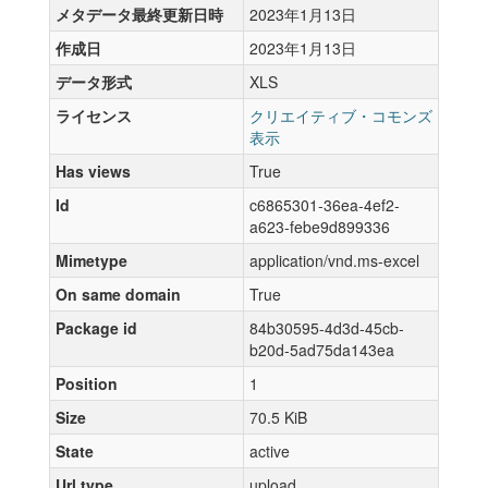
メタデータ最終更新日時
2023年1月13日
作成日
2023年1月13日
データ形式
XLS
ライセンス
クリエイティブ・コモンズ
表示
Has views
True
Id
c6865301-36ea-4ef2-
a623-febe9d899336
Mimetype
application/vnd.ms-excel
On same domain
True
Package id
84b30595-4d3d-45cb-
b20d-5ad75da143ea
Position
1
Size
70.5 KiB
State
active
Url type
upload