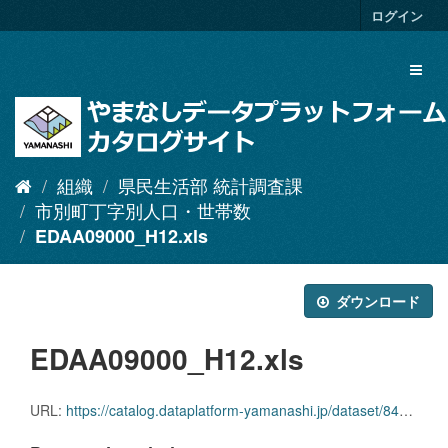
ス
ログイン
キ
ッ
Toggl
プ
naviga
し
て
内
容
へ
組織
県民生活部 統計調査課
市別町丁字別人口・世帯数
EDAA09000_H12.xls
ダウンロード
EDAA09000_H12.xls
URL:
https://catalog.dataplatform-yamanashi.jp/dataset/84b30595-4d3d-45cb-b20d-5ad75da143ea/resource/c6865301-36ea-4ef2-a623-febe9d899336/download/edaa09000_h12.xls