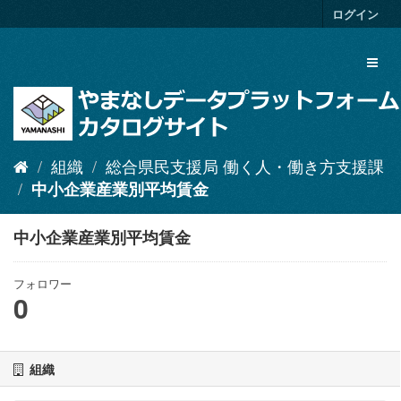
ス
ログイン
キ
ッ
Toggl
プ
naviga
し
て
内
容
へ
組織
総合県民支援局 働く人・働き方支援課
中小企業産業別平均賃金
中小企業産業別平均賃金
フォロワー
0
組織