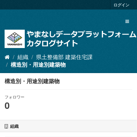
ス
ログイン
キ
ッ
Toggl
プ
naviga
し
て
内
容
へ
組織
県土整備部 建築住宅課
構造別・用途別建築物
構造別・用途別建築物
フォロワー
0
組織