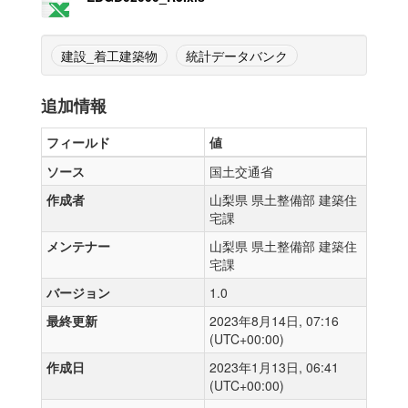
建設_着工建築物
統計データバンク
追加情報
フィールド
値
ソース
国土交通省
作成者
山梨県 県土整備部 建築住
宅課
メンテナー
山梨県 県土整備部 建築住
宅課
バージョン
1.0
最終更新
2023年8月14日, 07:16
(UTC+00:00)
作成日
2023年1月13日, 06:41
(UTC+00:00)