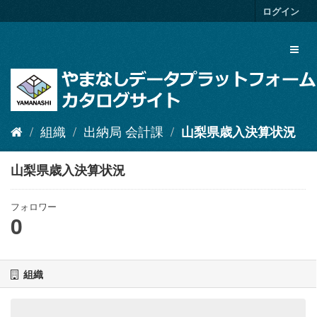
ス
ログイン
キ
ッ
Toggl
プ
naviga
し
て
内
容
へ
組織
出納局 会計課
山梨県歳入決算状況
山梨県歳入決算状況
フォロワー
0
組織