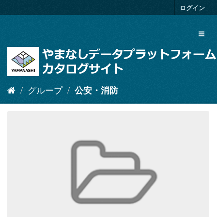
ス
ログイン
キ
ッ
Toggl
プ
naviga
し
て
内
容
へ
グループ
公安・消防