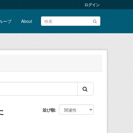
ログイン
ループ
About
た
並び順