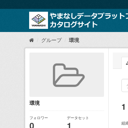
ス
キ
ッ
プ
し
て
内
グループ
環境
容
へ
環境
フォロワー
データセット
0
1
組織