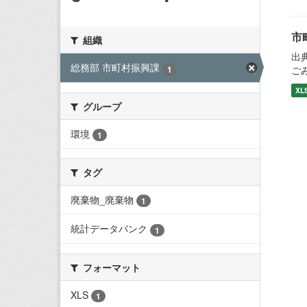
市
組織
出
総務部 市町村振興課
1
ご
XL
グループ
環境
1
タグ
廃棄物_廃棄物
1
統計データバンク
1
フォーマット
XLS
1