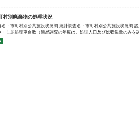
町村別廃棄物の処理状況
典名：市町村別公共施設状況調 統計調査名：市町村別公共施設状況調 
み・し尿処理車台数（簡易調査の年度は、処理人口及び総収集量のみを
S