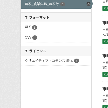
出
農家_農業集落_農家数
5
XL
フォーマット
市
XLS
5
出
ん
CSV
1
XL
ライセンス
市
クリエイティブ・コモンズ 表示
5
出
家
XL
市
出
家
XL