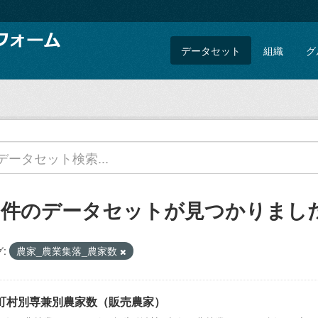
データセット
組織
グ
5 件のデータセットが見つかりまし
:
農家_農業集落_農家数
町村別専兼別農家数（販売農家）