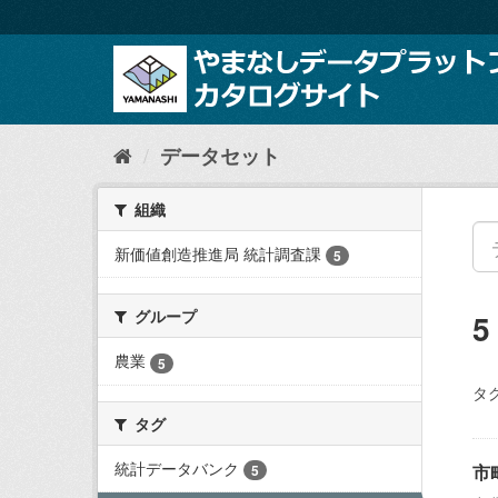
ス
キ
ッ
プ
し
て
内
データセット
容
へ
組織
新価値創造推進局 統計調査課
5
グループ
農業
5
タグ
タグ
統計データバンク
市
5