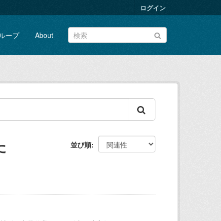
ログイン
ループ
About
た
並び順