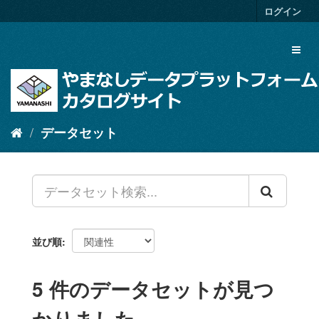
ス
ログイン
キ
ッ
Toggl
プ
naviga
し
て
内
容
へ
データセット
並び順
5 件のデータセットが見つ
かりました