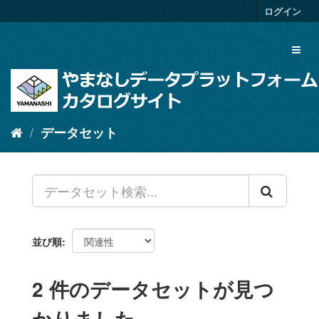
ス
ログイン
キ
ッ
Toggl
プ
naviga
し
て
内
容
へ
データセット
並び順
2 件のデータセットが見つ
かりました