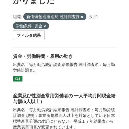
組織:
新価値創造推進局 統計調査課
タグ:
労働条件_賃金
フィルタ結果
賃金・労働時間・雇用の動き
出典名：毎月勤労統計調査結果報告 統計調査名：毎月勤
労統計調査...
XLS
産業及び性別全常用労働者の 一人平均月間現金給
与額(5人以上）
出典名：毎月勤労統計結果報告 統計調査名：毎月勤労統
計調査 説明：事業所規模５人以上を対象としている日本
標準産業分類の改訂にともない、平成１７年結果表から
産業表章項目が変更されています。