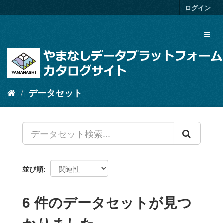
ス
ログイン
キ
ッ
Toggl
プ
naviga
し
て
内
容
へ
データセット
並び順
6 件のデータセットが見つ
かりました