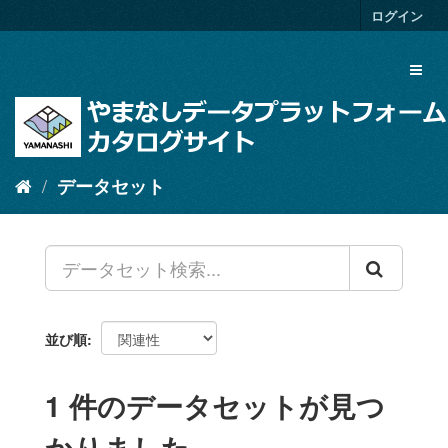
ス
ログイン
キ
ッ
Toggl
プ
naviga
し
て
内
容
へ
データセット
並び順
1 件のデータセットが見つ
かりました