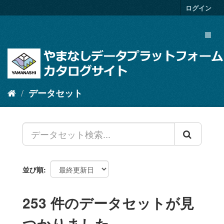
ス
ログイン
キ
ッ
Toggl
プ
naviga
し
て
内
容
へ
データセット
並び順
253 件のデータセットが見
つかりました