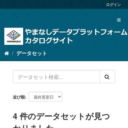
ス
ログイン
キ
ッ
Toggl
プ
naviga
し
て
内
容
へ
データセット
並び順
4 件のデータセットが見つ
かりました