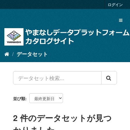
ス
ログイン
キ
ッ
Toggl
プ
naviga
し
て
内
容
へ
データセット
並び順
2 件のデータセットが見つ
かりました