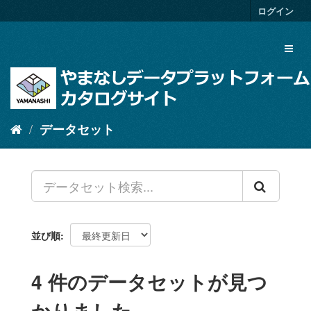
ス
ログイン
キ
ッ
Toggl
プ
naviga
し
て
内
容
へ
データセット
並び順
4 件のデータセットが見つ
かりました