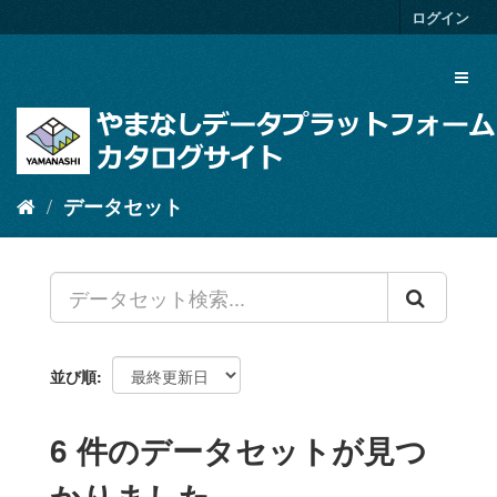
ス
ログイン
キ
ッ
Toggl
プ
naviga
し
て
内
容
へ
データセット
並び順
6 件のデータセットが見つ
かりました