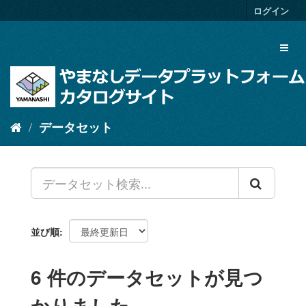
ス
ログイン
キ
ッ
Toggl
プ
naviga
し
て
内
容
へ
データセット
並び順
6 件のデータセットが見つ
かりました