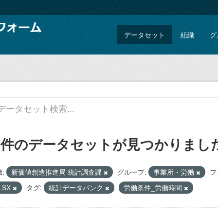
データセット
組織
グ
1 件のデータセットが見つかりまし
:
新価値創造推進局 統計調査課
グループ:
事業所・労働
フ
LSX
タグ:
統計データバンク
労働条件_労働時間