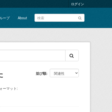
ログイン
ループ
About
た
並び順
ォーマット: