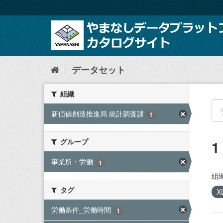
ス
キ
ッ
プ
し
て
内
データセット
容
へ
組織
新価値創造推進局 統計調査課
1
グループ
事業所・労働
1
組織
タグ
X
労働条件_労働時間
1