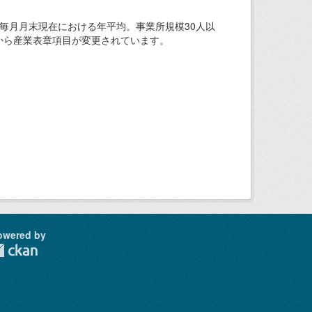
毎月月末現在における年平均。事業所規模30人以
から産業表章項目が変更されています。
owered by