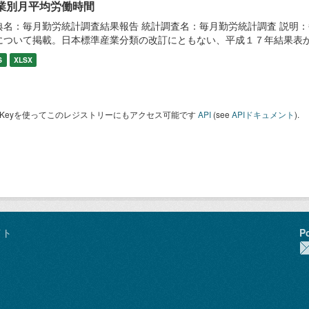
業別月平均労働時間
典名：毎月勤労統計調査結果報告 統計調査名：毎月勤労統計調査 説明：
について掲載。日本標準産業分類の改訂にともない、平成１７年結果表
S
XLSX
I Keyを使ってこのレジストリーにもアクセス可能です
API
(see
APIドキュメント
).
イト
P