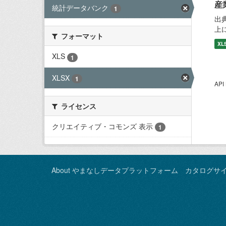
産
統計データバンク
1
出
上
フォーマット
XL
XLS
1
XLSX
1
AP
ライセンス
クリエイティブ・コモンズ 表示
1
About やまなしデータプラットフォーム カタログサ