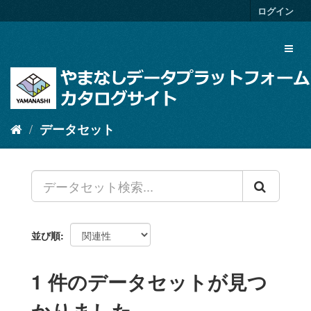
ス
ログイン
キ
ッ
Toggl
プ
naviga
し
て
内
容
へ
データセット
並び順
1 件のデータセットが見つ
かりました