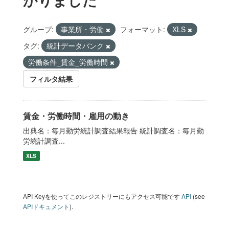
グループ:
事業所・労働
フォーマット:
XLS
タグ:
統計データバンク
労働条件_賃金_労働時間
フィルタ結果
賃金・労働時間・雇用の動き
出典名：毎月勤労統計調査結果報告 統計調査名：毎月勤
労統計調査...
XLS
API Keyを使ってこのレジストリーにもアクセス可能です
API
(see
APIドキュメント
).