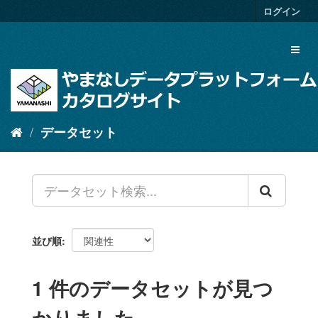
ス
ログイン
キ
ッ
Toggl
プ
naviga
し
て
内
容
へ
データセット
並び順
1 件のデータセットが見つ
かりました