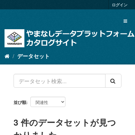
ス
ログイン
キ
ッ
Toggl
プ
naviga
し
て
内
容
へ
データセット
並び順
3 件のデータセットが見つ
かりました