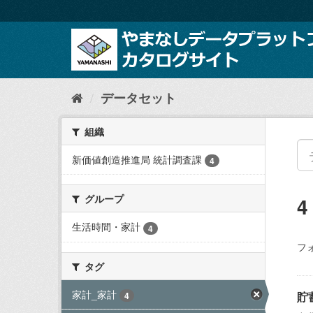
ス
キ
ッ
プ
し
て
内
データセット
容
へ
組織
新価値創造推進局 統計調査課
4
グループ
生活時間・家計
4
フ
タグ
家計_家計
貯
4