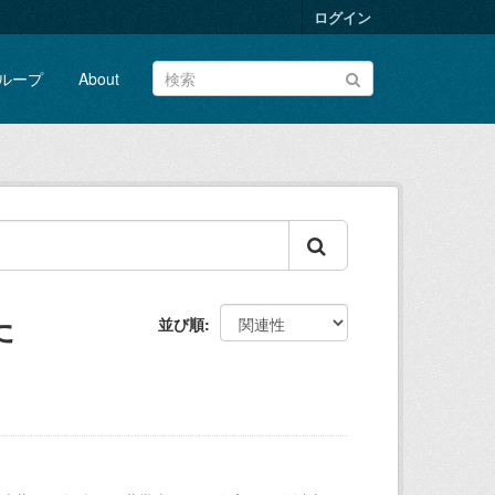
ログイン
ループ
About
た
並び順