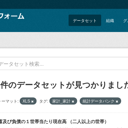
データセット
組織
グ
4 件のデータセットが見つかりまし
ォーマット:
XLS
タグ:
家計_家計
統計データバンク
蓄及び負債の１世帯当たり現在高 （二人以上の世帯）