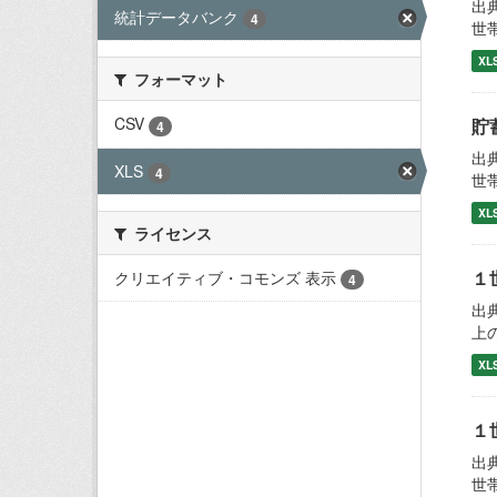
出
統計データバンク
4
世
XL
フォーマット
CSV
貯
4
出
XLS
4
世
XL
ライセンス
１
クリエイティブ・コモンズ 表示
4
出
上
XL
１
出
世