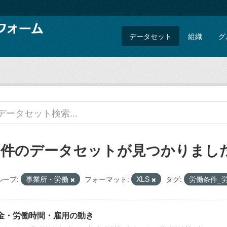
データセット
組織
グ
6 件のデータセットが見つかりまし
ループ:
事業所・労働
フォーマット:
XLS
タグ:
労働条件_
金・労働時間・雇用の動き