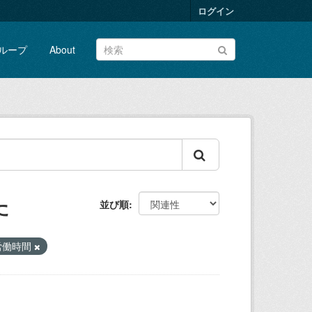
ログイン
ループ
About
た
並び順
労働時間