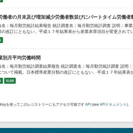
労働者の月末及び増加減少労働者数並びにパートタイム労働者数
典名：毎月勤労統計結果報告 統計調査名：毎月勤労統計調査 説明：事
類の改訂にともない、平成１７年結果表から産業表章項目が変更されて
S
業別月平均労働時間
典名：毎月勤労統計調査結果報告 統計調査名：毎月勤労統計調査 説明：
について掲載。日本標準産業分類の改訂にともない、平成１７年結果表
S
XLSX
I Keyを使ってこのレジストリーにもアクセス可能です
API
(see
APIドキュメント
).