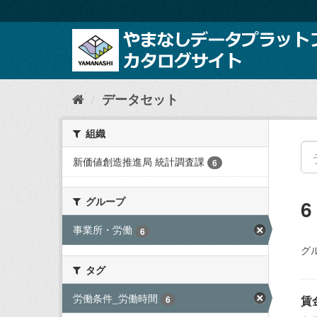
ス
キ
ッ
プ
し
て
内
データセット
容
へ
組織
新価値創造推進局 統計調査課
6
グループ
事業所・労働
6
グ
タグ
労働条件_労働時間
賃
6