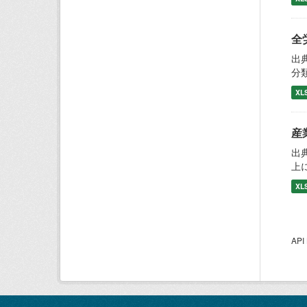
全
出
分
XL
産
出
上
XL
AP