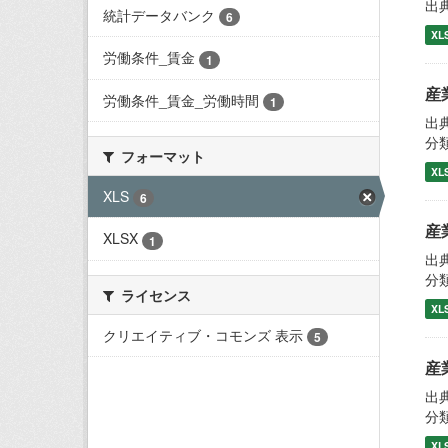
出
統計データバンク
6
XL
労働条件_賃金
1
産
労働条件_賃金_労働時間
1
出
分
フォーマット
XL
XLS
6
産
XLSX
1
出
分
ライセンス
XL
クリエイティブ・コモンズ 表示
5
産
出
分
XL