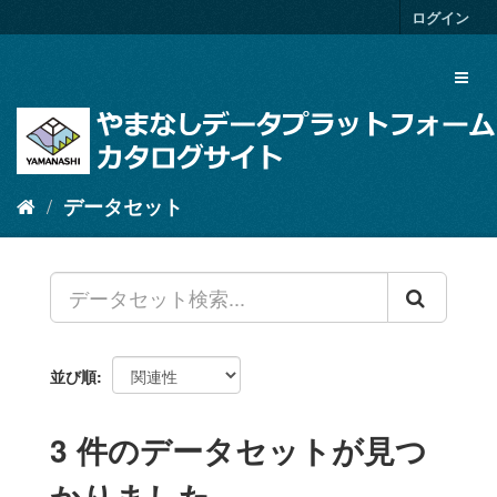
ス
ログイン
キ
ッ
Toggl
プ
naviga
し
て
内
容
へ
データセット
並び順
3 件のデータセットが見つ
かりました