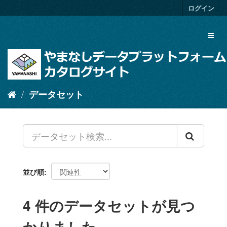
ス
ログイン
キ
ッ
Toggl
プ
naviga
し
て
内
容
へ
データセット
並び順
4 件のデータセットが見つ
かりました